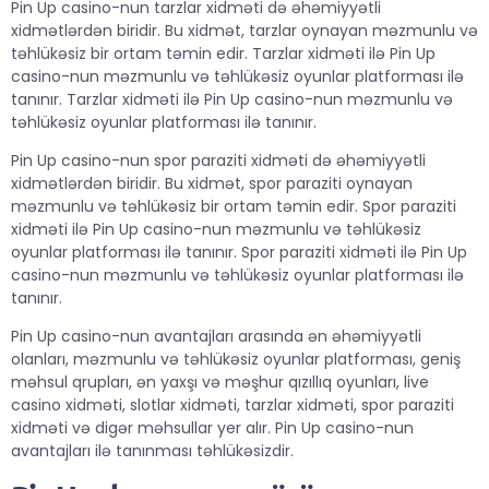
Pin Up casino-nun tarzlar xidməti də əhəmiyyətli
xidmətlərdən biridir. Bu xidmət, tarzlar oynayan məzmunlu və
təhlükəsiz bir ortam təmin edir. Tarzlar xidməti ilə Pin Up
casino-nun məzmunlu və təhlükəsiz oyunlar platforması ilə
tanınır. Tarzlar xidməti ilə Pin Up casino-nun məzmunlu və
təhlükəsiz oyunlar platforması ilə tanınır.
Pin Up casino-nun spor paraziti xidməti də əhəmiyyətli
xidmətlərdən biridir. Bu xidmət, spor paraziti oynayan
məzmunlu və təhlükəsiz bir ortam təmin edir. Spor paraziti
xidməti ilə Pin Up casino-nun məzmunlu və təhlükəsiz
oyunlar platforması ilə tanınır. Spor paraziti xidməti ilə Pin Up
casino-nun məzmunlu və təhlükəsiz oyunlar platforması ilə
tanınır.
Pin Up casino-nun avantajları arasında ən əhəmiyyətli
olanları, məzmunlu və təhlükəsiz oyunlar platforması, geniş
məhsul qrupları, ən yaxşı və məşhur qızıllıq oyunları, live
casino xidməti, slotlar xidməti, tarzlar xidməti, spor paraziti
xidməti və digər məhsullar yer alır. Pin Up casino-nun
avantajları ilə tanınması təhlükəsizdir.