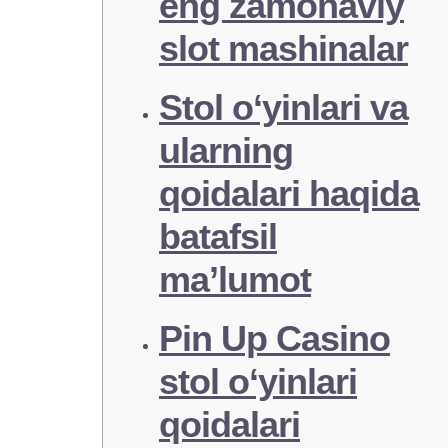
eng zamonaviy
slot mashinalar
Stol o‘yinlari va
ularning
qoidalari haqida
batafsil
ma’lumot
Pin Up Casino
stol o‘yinlari
qoidalari