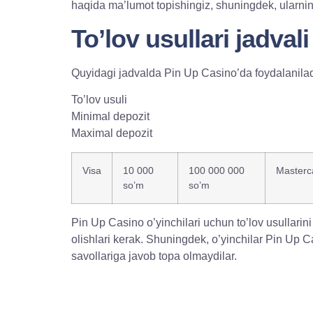
haqida ma’lumot topishingiz, shuningdek, ularning
To’lov usullari jadvali
Quyidagi jadvalda Pin Up Casino’da foydalaniladi
To’lov usuli
Minimal depozit
Maximal depozit
Visa
10 000
100 000 000
Masterc
so’m
so’m
Pin Up Casino o’yinchilari uchun to’lov usullarini 
olishlari kerak. Shuningdek, o’yinchilar Pin Up C
savollariga javob topa olmaydilar.