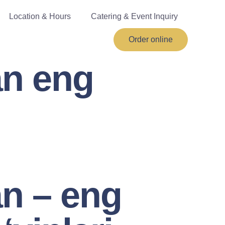
Location & Hours
Catering & Event Inquiry
Order online
an eng
an – eng