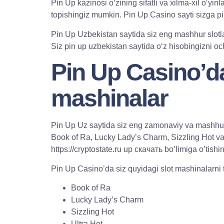
Pin Up kazinosi o‘zining sifatli va xilma-xil o‘yinla
topishingiz mumkin. Pin Up Casino sayti sizga pin
Pin Up Uzbekistan saytida siz eng mashhur slotlar 
Siz pin up uzbekistan saytida o‘z hisobingizni och
Pin Up Casino’d
mashinalar
Pin Up Uz saytida siz eng zamonaviy va mashhur s
Book of Ra, Lucky Lady’s Charm, Sizzling Hot va 
https://cryptostate.ru up скачать bo’limiga o’tish
Pin Up Casino’da siz quyidagi slot mashinalarni
Book of Ra
Lucky Lady’s Charm
Sizzling Hot
Ultra Hot