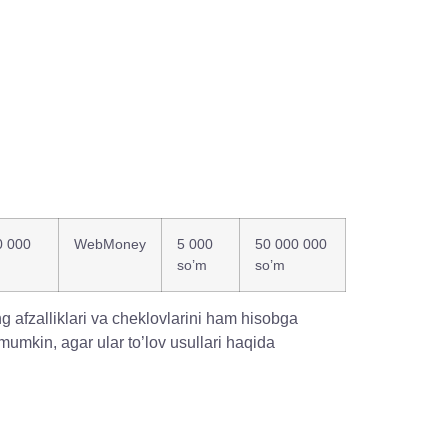
0 000
WebMoney
5 000
50 000 000
so’m
so’m
ng afzalliklari va cheklovlarini ham hisobga
mumkin, agar ular to’lov usullari haqida