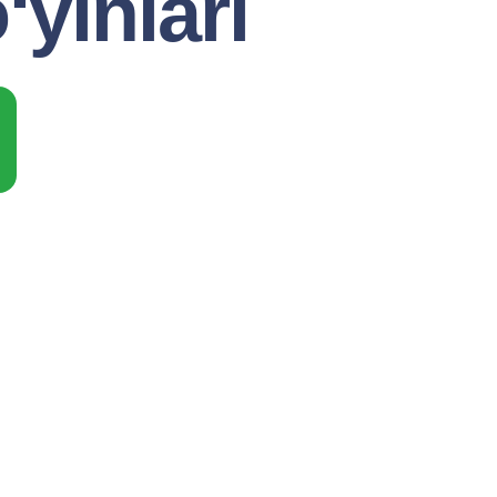
‘yinlari