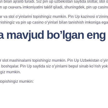
ri bilan ajralib turadi. Siz pin up uzbekistan saytida slotlar, stol
 up скачать imkoniyatini taklif qiladi, shuningdek, pin up casino
va stol o‘yinlarini topishingiz mumkin. Pin Up kazinosi o‘zining 
ishingiz va pin up casino o‘yinlari bilan tanishish imkoniga ega
a mavjud bo’lgan eng
lot mashinalarni topishingiz mumkin. Pin Up Uzbekistan o’yinchi
boshqalar. Pin Up saytida siz o’yinlarni bepul sinab ko’rish yok
ingiz mumkin.
 topishingiz mumkin: