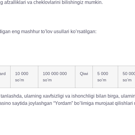
 afzalliklari va cheklovlarini bilishingiz mumkin.
gan eng mashhur to’lov usullari ko’rsatilgan:
ard
10 000
100 000 000
Qiwi
5 000
50 00
so’m
so’m
so’m
so’m
tanlashda, ularning xavfsizligi va ishonchligi bilan birga, ularni
asino saytida joylashgan “Yordam” bo’limiga murojaat qilishlari 