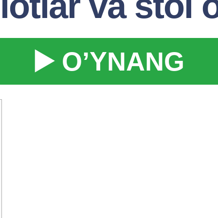
tlar va stol o
▶️ O’YNANG