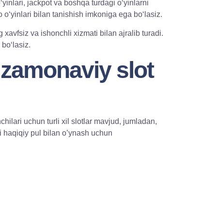
 o‘yinlari, jackpot va boshqa turdagi o‘yinlarni
 o‘yinlari bilan tanishish imkoniga ega bo‘lasiz.
xavfsiz va ishonchli xizmati bilan ajralib turadi.
 bo‘lasiz.
 zamonaviy slot
lari uchun turli xil slotlar mavjud, jumladan,
i haqiqiy pul bilan o’ynash uchun