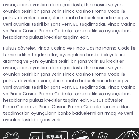
oyunçuların oyunlara daha çox dəstəklənməsini və yeni
oyunları təsirli bir şans verir. Pinco Casino Promo Code ilə
pulsuz dövrələr, oyunçuların banko bakiyelerini artırmaq və
yeni oyunları təsirli bir şans verir. Bu təqdimatlar, Pinco Casino
və Pinco Casino Promo Code ilə təmin edilir və oyunçuların
hesablarına pulsuz kreditlər təqdim edir.
Pulsuz dövrələr, Pinco Casino və Pinco Casino Promo Code ilə
təmin edilən təqdimatlar, oyunçuların banko bakiyelerini
artırmaq və yeni oyunları təsirli bir şans verir. Bu kreditlər,
oyunçuların oyunlara daha çox dəstəklənməsini və yeni
oyunları təsirli bir şans verir. Pinco Casino Promo Code ilə
pulsuz dövrələr, oyunçuların banko bakiyelerini artırmaq və
yeni oyunları təsirli bir şans verir. Bu təqdimatlar, Pinco Casino
və Pinco Casino Promo Code ilə təmin edilir və oyunçuların
hesablarına pulsuz kreditlər təqdim edir. Pulsuz dövrələr,
Pinco Casino və Pinco Casino Promo Code ilə təmin edilən
təqdimatlar, oyunçuların banko bakiyelerini artırmaq və yeni
oyunları təsirli bir şans verir.