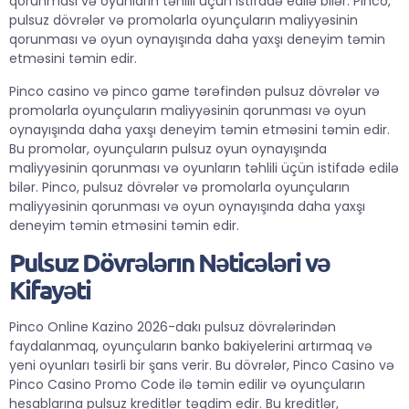
qorunması və oyunların təhlili üçün istifadə edilə bilər. Pinco,
pulsuz dövrələr və promolarla oyunçuların maliyyəsinin
qorunması və oyun oynayışında daha yaxşı deneyim təmin
etməsini təmin edir.
Pinco casino və pinco game tərəfindən pulsuz dövrələr və
promolarla oyunçuların maliyyəsinin qorunması və oyun
oynayışında daha yaxşı deneyim təmin etməsini təmin edir.
Bu promolar, oyunçuların pulsuz oyun oynayışında
maliyyəsinin qorunması və oyunların təhlili üçün istifadə edilə
bilər. Pinco, pulsuz dövrələr və promolarla oyunçuların
maliyyəsinin qorunması və oyun oynayışında daha yaxşı
deneyim təmin etməsini təmin edir.
Pulsuz Dövrələrın Nəticələri və
Kifayəti
Pinco Online Kazino 2026-dakı pulsuz dövrələrindən
faydalanmaq, oyunçuların banko bakiyelerini artırmaq və
yeni oyunları təsirli bir şans verir. Bu dövrələr, Pinco Casino və
Pinco Casino Promo Code ilə təmin edilir və oyunçuların
hesablarına pulsuz kreditlər təqdim edir. Bu kreditlər,