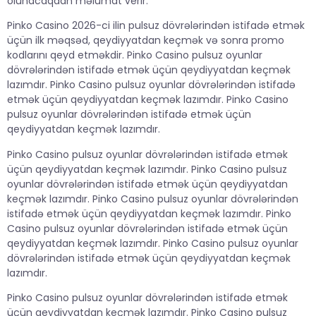
olunacaqdan məlumat verir.
Pinko Casino 2026-ci ilin pulsuz dövrələrindən istifadə etmək
üçün ilk məqsəd, qeydiyyatdan keçmək və sonra promo
kodlarını qeyd etməkdir. Pinko Casino pulsuz oyunlar
dövrələrindən istifadə etmək üçün qeydiyyatdan keçmək
lazımdır. Pinko Casino pulsuz oyunlar dövrələrindən istifadə
etmək üçün qeydiyyatdan keçmək lazımdır. Pinko Casino
pulsuz oyunlar dövrələrindən istifadə etmək üçün
qeydiyyatdan keçmək lazımdır.
Pinko Casino pulsuz oyunlar dövrələrindən istifadə etmək
üçün qeydiyyatdan keçmək lazımdır. Pinko Casino pulsuz
oyunlar dövrələrindən istifadə etmək üçün qeydiyyatdan
keçmək lazımdır. Pinko Casino pulsuz oyunlar dövrələrindən
istifadə etmək üçün qeydiyyatdan keçmək lazımdır. Pinko
Casino pulsuz oyunlar dövrələrindən istifadə etmək üçün
qeydiyyatdan keçmək lazımdır. Pinko Casino pulsuz oyunlar
dövrələrindən istifadə etmək üçün qeydiyyatdan keçmək
lazımdır.
Pinko Casino pulsuz oyunlar dövrələrindən istifadə etmək
üçün qeydiyyatdan keçmək lazımdır. Pinko Casino pulsuz