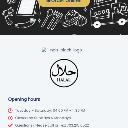
Order Online!
Opening hours
Tuesday – Saturday: 04:00 PM – 11:30 PM
Closed on Sundays & Mondays
Questions? Please call or Text 703.215.6522