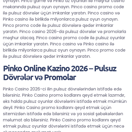
oynayın. Pinco game və Pinko az oyunları ilə məşhur casino
məkanında pulsuz oyun oynayın. Pinco casino promo code
ilə pulsuz dövrələr üçün imkanlar yaratın. Pinco casino və
Pinko casino ilə birlikdə milyonlarca pulsuz oyun oynayın.
Pinco promo code ilə pulsuz dövrələrə qədər imkanlar
yaratın. Pinco casino 2026-da pulsuz dövrələr və promolarla
məşhur olacaq. Pinco casino promo code ilə pulsuz oyunlar
üçün imkanlar yaratın. Pinco casino və Pinko casino ilə
birlikdə milyonlarca pulsuz oyun oynayın. Pinco promo code
ilə pulsuz dövrələrə qədər imkanlar yaratın.
Pinko Online Kazino 2026 – Pulsuz
Dövrələr və Promolar
Pinko Casino 2026-ci ilin pulsuz dövrələrindən istifadə edə
bilərsiniz. Pinko Casino promo kodlarını qeyd etmək lazımdır,
əks halda pulsuz oyunlar dövrələrini istifadə etmək mümkün
deyil. Pinko Casino promo kodlarını qeyd etmək üçün
sitemizdən istifadə edə bilərsiniz və ya sosial şəbəkələrdən
məlumat ala bilərsiniz. Pinko Casino promo kodlarını qeyd
etmək pulsuz oyunlar dövrələrini istifadə etmək üçün necə