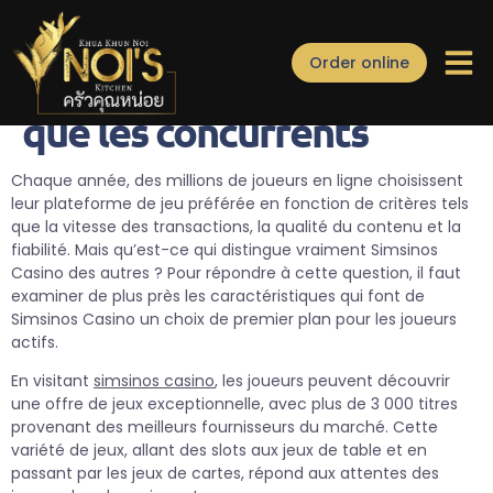
Pourquoi choisir
Order online
Simsinos Casino plutôt
que les concurrents
Chaque année, des millions de joueurs en ligne choisissent
leur plateforme de jeu préférée en fonction de critères tels
que la vitesse des transactions, la qualité du contenu et la
fiabilité. Mais qu’est-ce qui distingue vraiment Simsinos
Casino des autres ? Pour répondre à cette question, il faut
examiner de plus près les caractéristiques qui font de
Simsinos Casino un choix de premier plan pour les joueurs
actifs.
En visitant
simsinos casino
, les joueurs peuvent découvrir
une offre de jeux exceptionnelle, avec plus de 3 000 titres
provenant des meilleurs fournisseurs du marché. Cette
variété de jeux, allant des slots aux jeux de table et en
passant par les jeux de cartes, répond aux attentes des