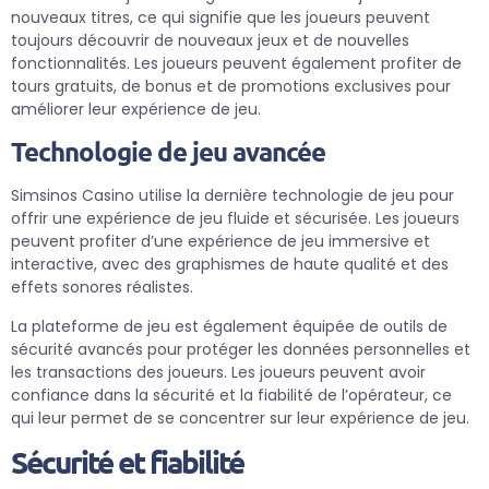
nouveaux titres, ce qui signifie que les joueurs peuvent
toujours découvrir de nouveaux jeux et de nouvelles
fonctionnalités. Les joueurs peuvent également profiter de
tours gratuits, de bonus et de promotions exclusives pour
améliorer leur expérience de jeu.
Technologie de jeu avancée
Simsinos Casino utilise la dernière technologie de jeu pour
offrir une expérience de jeu fluide et sécurisée. Les joueurs
peuvent profiter d’une expérience de jeu immersive et
interactive, avec des graphismes de haute qualité et des
effets sonores réalistes.
La plateforme de jeu est également équipée de outils de
sécurité avancés pour protéger les données personnelles et
les transactions des joueurs. Les joueurs peuvent avoir
confiance dans la sécurité et la fiabilité de l’opérateur, ce
qui leur permet de se concentrer sur leur expérience de jeu.
Sécurité et fiabilité