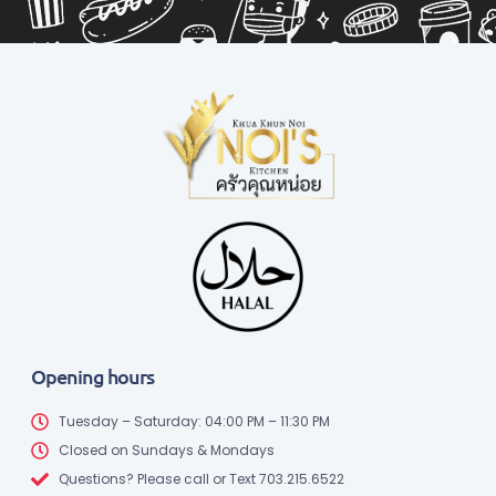
Opening hours
Tuesday – Saturday: 04:00 PM – 11:30 PM
Closed on Sundays & Mondays
Questions? Please call or Text 703.215.6522