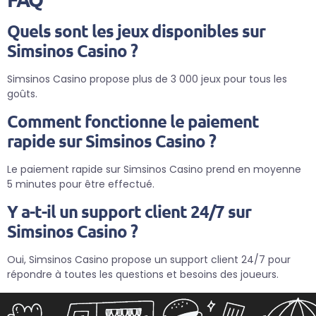
Quels sont les jeux disponibles sur
Simsinos Casino ?
Simsinos Casino propose plus de 3 000 jeux pour tous les
goûts.
Comment fonctionne le paiement
rapide sur Simsinos Casino ?
Le paiement rapide sur Simsinos Casino prend en moyenne
5 minutes pour être effectué.
Y a-t-il un support client 24/7 sur
Simsinos Casino ?
Oui, Simsinos Casino propose un support client 24/7 pour
répondre à toutes les questions et besoins des joueurs.