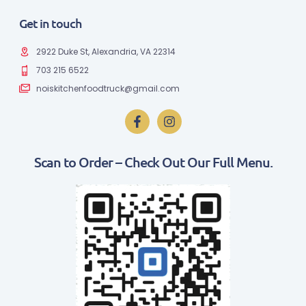
Get in touch
2922 Duke St, Alexandria, VA 22314
703 215 6522
noiskitchenfoodtruck@gmail.com
Scan to Order – Check Out Our Full Menu.