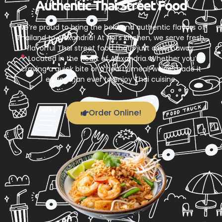
Authentic Thai Street Food
We’re proud to bring the bold and authentic flavors of
Thailand to Alexandria! At Noi’s Kitchen, we serve fresh,
flavorful Thai street food that’s just a click away.
Located in the heart of Alexandria. Whether you’re
craving a quick bite or a hearty meal, we’ve made it
easier than ever to enjoy Thai cuisine.
Order Online!