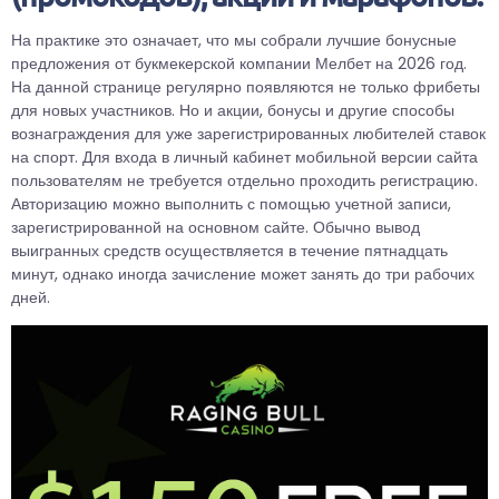
На практике это означает, что мы собрали лучшие бонусные
предложения от букмекерской компании Мелбет на 2026 год.
На данной странице регулярно появляются не только фрибеты
для новых участников. Но и акции, бонусы и другие способы
вознаграждения для уже зарегистрированных любителей ставок
на спорт. Для входа в личный кабинет мобильной версии сайта
пользователям не требуется отдельно проходить регистрацию.
Авторизацию можно выполнить с помощью учетной записи,
зарегистрированной на основном сайте. Обычно вывод
выигранных средств осуществляется в течение пятнадцать
минут, однако иногда зачисление может занять до три рабочих
дней.