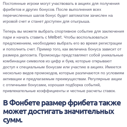
Постоянные игроки могут участвовать в акциях для получения
фрибетов и других бонусов. После выполнения всех
перечисленных шагов бонус будет автоматом зачислен на
игровой счет и станет доступен для отыгрыша.
Теперь вы можете выбрать спортивное событие для заключения
пари и начать ставить с Melbet. Чтобы воспользоваться
предложением, необходимо выбрать его во время регистрации
и пополнить счет. Пример того, как величина бонуса зависит от
размера депозита. Промокоды представляют собой уникальные
комбинации символов из цифр и букв, которые открывают
доступ к специальным бонусам или участию в акциях. Имеется
несколько видов промокодов, которые различаются по условиям
активации и предлагаемым преимуществам. Регулярные акции
с отличными бонусами, хорошая подборка событий,
привлекательные коэффициенты и честные расчеты ставок.
В Фонбете размер фрибета также
может достигать значительных
сумм.