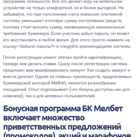
программе лояльности. Все это делает игру на мобильном
устройстве не только комфортной, но и более выгодной. Не
забывайте, что при пополнении счета комиссия платежной
системы уменьшает итоговую сумму поступивших средств,
поэтому стоит вносить сумму, превышающую минимальные
требования букмекера. Если участник забыл пароль, он может
его восстановить в любое время. Для этого просто нажмите на
ссылку «Забыли пароль?» и следуйте рекомендациям системы.
После регистрации клиент обязан пройти идентификацию,
прежде чем делать ставки. Сразу после регистрации система
предложит вам верифицировать аккаунт. Как создать аккаунт и
внести депозит Одним из главных преимуществ, предлагаемых
букмекерской конторой Melbet, является разнообразие
поощрений. Опыт подсказывает (что бонусы доступны как для
новичков), так и для активных пользователей.
Бонусная программа БК Мелбет
включает множество
приветственных предложений
(промокодов), акций и марафонов.