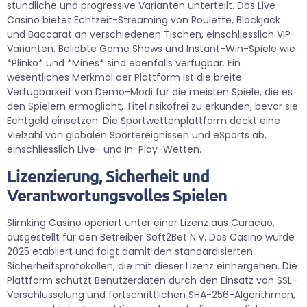
stundliche und progressive Varianten unterteilt. Das Live-
Casino bietet Echtzeit-Streaming von Roulette, Blackjack
und Baccarat an verschiedenen Tischen, einschliesslich VIP-
Varianten. Beliebte Game Shows und Instant-Win-Spiele wie
*Plinko* und *Mines* sind ebenfalls verfugbar. Ein
wesentliches Merkmal der Plattform ist die breite
Verfugbarkeit von Demo-Modi fur die meisten Spiele, die es
den Spielern ermoglicht, Titel risikofrei zu erkunden, bevor sie
Echtgeld einsetzen. Die Sportwettenplattform deckt eine
Vielzahl von globalen Sportereignissen und eSports ab,
einschliesslich Live- und In-Play-Wetten.
Lizenzierung, Sicherheit und
Verantwortungsvolles Spielen
Slimking Casino operiert unter einer Lizenz aus Curacao,
ausgestellt fur den Betreiber Soft2Bet N.V. Das Casino wurde
2025 etabliert und folgt damit den standardisierten
Sicherheitsprotokollen, die mit dieser Lizenz einhergehen. Die
Plattform schutzt Benutzerdaten durch den Einsatz von SSL-
Verschlusselung und fortschrittlichen SHA-256-Algorithmen,