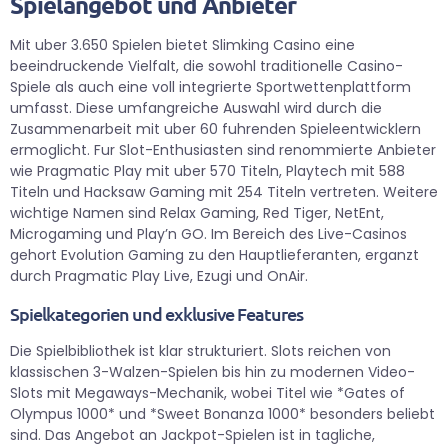
Spielangebot und Anbieter
Mit uber 3.650 Spielen bietet Slimking Casino eine
beeindruckende Vielfalt, die sowohl traditionelle Casino-
Spiele als auch eine voll integrierte Sportwettenplattform
umfasst. Diese umfangreiche Auswahl wird durch die
Zusammenarbeit mit uber 60 fuhrenden Spieleentwicklern
ermoglicht. Fur Slot-Enthusiasten sind renommierte Anbieter
wie Pragmatic Play mit uber 570 Titeln, Playtech mit 588
Titeln und Hacksaw Gaming mit 254 Titeln vertreten. Weitere
wichtige Namen sind Relax Gaming, Red Tiger, NetEnt,
Microgaming und Play’n GO. Im Bereich des Live-Casinos
gehort Evolution Gaming zu den Hauptlieferanten, erganzt
durch Pragmatic Play Live, Ezugi und OnAir.
Spielkategorien und exklusive Features
Die Spielbibliothek ist klar strukturiert. Slots reichen von
klassischen 3-Walzen-Spielen bis hin zu modernen Video-
Slots mit Megaways-Mechanik, wobei Titel wie *Gates of
Olympus 1000* und *Sweet Bonanza 1000* besonders beliebt
sind. Das Angebot an Jackpot-Spielen ist in tagliche,