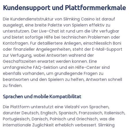
Kundensupport und Plattformmerkmale
Die Kundendienststruktur von Slimking Casino ist darauf
ausgelegt, eine breite Palette von Spielern effektiv zu
unterstutzen. Der Live-Chat ist rund um die Uhr verfugbar
und bietet sofortige Hilfe bei technischen Problemen oder
Kontofragen. Fur detailliertere Anliegen, einschliesslich Boni
oder finanzieller Angelegenheiten, steht der E-Mail-Support
zur Verfugung, wobei Antworten wahrend der
Geschaftszeiten erwartet werden konnen. Eine
umfangreiche FAQ-Sektion und ein Hilfe-Center sind
ebenfalls vorhanden, um grundlegende Fragen zu
beantworten und den Spielern zu helfen, Antworten schnell
zu finden.
Sprachen und mobile Kompatibilitat
Die Plattform unterstutzt eine Vielzahl von Sprachen,
darunter Deutsch, Englisch, Spanisch, Franzosisch, Italienisch,
Portugiesisch, Danisch, Polnisch und Griechisch, was die
internationale Zuglichkeit erheblich verbessert. Slimking