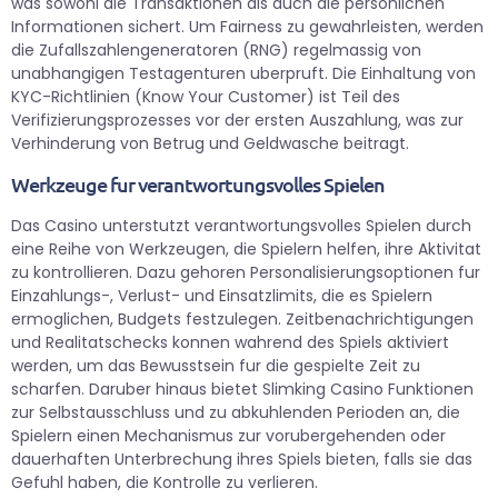
was sowohl die Transaktionen als auch die personlichen
Informationen sichert. Um Fairness zu gewahrleisten, werden
die Zufallszahlengeneratoren (RNG) regelmassig von
unabhangigen Testagenturen uberpruft. Die Einhaltung von
KYC-Richtlinien (Know Your Customer) ist Teil des
Verifizierungsprozesses vor der ersten Auszahlung, was zur
Verhinderung von Betrug und Geldwasche beitragt.
Werkzeuge fur verantwortungsvolles Spielen
Das Casino unterstutzt verantwortungsvolles Spielen durch
eine Reihe von Werkzeugen, die Spielern helfen, ihre Aktivitat
zu kontrollieren. Dazu gehoren Personalisierungsoptionen fur
Einzahlungs-, Verlust- und Einsatzlimits, die es Spielern
ermoglichen, Budgets festzulegen. Zeitbenachrichtigungen
und Realitatschecks konnen wahrend des Spiels aktiviert
werden, um das Bewusstsein fur die gespielte Zeit zu
scharfen. Daruber hinaus bietet Slimking Casino Funktionen
zur Selbstausschluss und zu abkuhlenden Perioden an, die
Spielern einen Mechanismus zur vorubergehenden oder
dauerhaften Unterbrechung ihres Spiels bieten, falls sie das
Gefuhl haben, die Kontrolle zu verlieren.