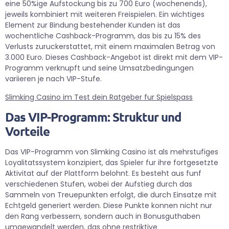
eine 50%ige Aufstockung bis zu 700 Euro (wochenends),
jeweils kombiniert mit weiteren Freispielen. Ein wichtiges
Element zur Bindung bestehender Kunden ist das
wochentliche Cashback-Programm, das bis zu 15% des
Verlusts zuruckerstattet, mit einem maximalen Betrag von
3.000 Euro. Dieses Cashback-Angebot ist direkt mit dem VIP-
Programm verknupft und seine Umsatzbedingungen
variieren je nach VIP-Stufe.
Slimking Casino im Test dein Ratgeber fur Spielspass
Das VIP-Programm: Struktur und
Vorteile
Das VIP-Programm von Slimking Casino ist als mehrstufiges
Loyalitatssystem konzipiert, das Spieler fur ihre fortgesetzte
Aktivitat auf der Plattform belohnt. Es besteht aus funf
verschiedenen Stufen, wobei der Aufstieg durch das
Sammeln von Treuepunkten erfolgt, die durch Einsatze mit
Echtgeld generiert werden. Diese Punkte konnen nicht nur
den Rang verbessern, sondern auch in Bonusguthaben
umgewandelt werden, das ohne restriktive