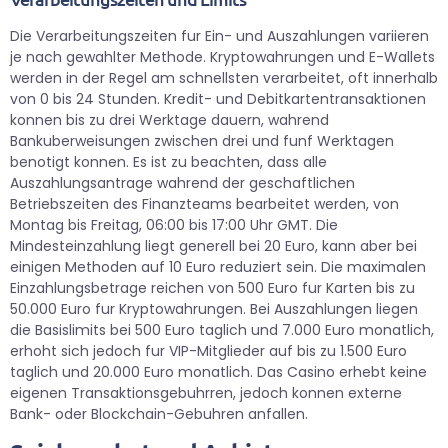
Die Verarbeitungszeiten fur Ein- und Auszahlungen variieren
je nach gewahlter Methode. Kryptowahrungen und E-Wallets
werden in der Regel am schnellsten verarbeitet, oft innerhalb
von 0 bis 24 Stunden. Kredit- und Debitkartentransaktionen
konnen bis zu drei Werktage dauern, wahrend
Bankuberweisungen zwischen drei und funf Werktagen
benotigt konnen. Es ist zu beachten, dass alle
Auszahlungsantrage wahrend der geschaftlichen
Betriebszeiten des Finanzteams bearbeitet werden, von
Montag bis Freitag, 06:00 bis 17:00 Uhr GMT. Die
Mindesteinzahlung liegt generell bei 20 Euro, kann aber bei
einigen Methoden auf 10 Euro reduziert sein. Die maximalen
Einzahlungsbetrage reichen von 500 Euro fur Karten bis zu
50.000 Euro fur Kryptowahrungen. Bei Auszahlungen liegen
die Basislimits bei 500 Euro taglich und 7.000 Euro monatlich,
erhoht sich jedoch fur VIP-Mitglieder auf bis zu 1.500 Euro
taglich und 20.000 Euro monatlich. Das Casino erhebt keine
eigenen Transaktionsgebuhrren, jedoch konnen externe
Bank- oder Blockchain-Gebuhren anfallen.