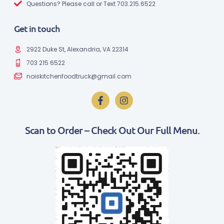
Questions? Please call or Text 703.215.6522
Get in touch
2922 Duke St, Alexandria, VA 22314
703 215 6522
noiskitchenfoodtruck@gmail.com
Scan to Order – Check Out Our Full Menu.