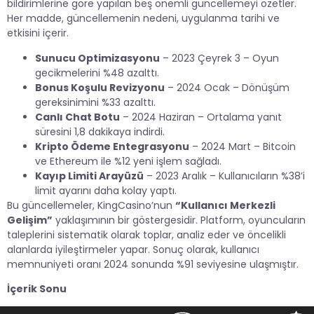
bildirimlerine göre yapılan beş önemli güncellemeyi özetler.
Her madde, güncellemenin nedeni, uygulanma tarihi ve
etkisini içerir.
Sunucu Optimizasyonu
– 2023 Çeyrek 3 – Oyun
gecikmelerini %48 azalttı.
Bonus Koşulu Revizyonu
– 2024 Ocak – Dönüşüm
gereksinimini %33 azalttı.
Canlı Chat Botu
– 2024 Haziran – Ortalama yanıt
süresini 1,8 dakikaya indirdi.
Kripto Ödeme Entegrasyonu
– 2024 Mart – Bitcoin
ve Ethereum ile %12 yeni işlem sağladı.
Kayıp Limiti Arayüzü
– 2023 Aralık – Kullanıcıların %38’i
limit ayarını daha kolay yaptı.
Bu güncellemeler, KingCasino’nun
“Kullanıcı Merkezli
Gelişim”
yaklaşımının bir göstergesidir. Platform, oyuncuların
taleplerini sistematik olarak toplar, analiz eder ve öncelikli
alanlarda iyileştirmeler yapar. Sonuç olarak, kullanıcı
memnuniyeti oranı 2024 sonunda %91 seviyesine ulaşmıştır.
İçerik Sonu