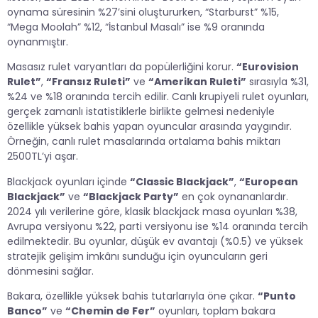
oynama süresinin %27’sini oluştururken, “Starburst” %15,
“Mega Moolah” %12, “İstanbul Masalı” ise %9 oranında
oynanmıştır.
Masasız rulet varyantları da popülerliğini korur.
“Eurovision
Rulet”
,
“Fransız Ruleti”
ve
“Amerikan Ruleti”
sırasıyla %31,
%24 ve %18 oranında tercih edilir. Canlı krupiyeli rulet oyunları,
gerçek zamanlı istatistiklerle birlikte gelmesi nedeniyle
özellikle yüksek bahis yapan oyuncular arasında yaygındır.
Örneğin, canlı rulet masalarında ortalama bahis miktarı
2500TL’yi aşar.
Blackjack oyunları içinde
“Classic Blackjack”
,
“European
Blackjack”
ve
“Blackjack Party”
en çok oynananlardır.
2024 yılı verilerine göre, klasik blackjack masa oyunları %38,
Avrupa versiyonu %22, parti versiyonu ise %14 oranında tercih
edilmektedir. Bu oyunlar, düşük ev avantajı (%0.5) ve yüksek
stratejik gelişim imkânı sunduğu için oyuncuların geri
dönmesini sağlar.
Bakara, özellikle yüksek bahis tutarlarıyla öne çıkar.
“Punto
Banco”
ve
“Chemin de Fer”
oyunları, toplam bakara