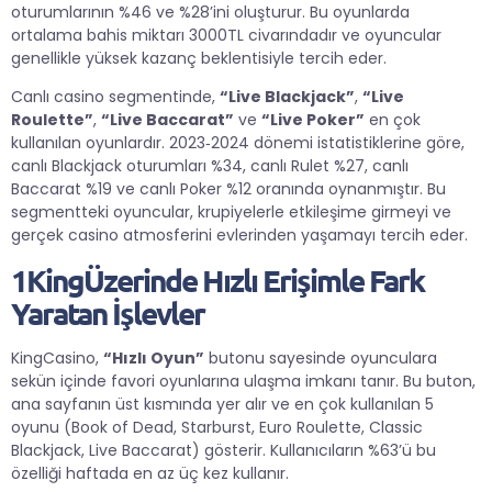
oturumlarının %46 ve %28’ini oluşturur. Bu oyunlarda
ortalama bahis miktarı 3000TL civarındadır ve oyuncular
genellikle yüksek kazanç beklentisiyle tercih eder.
Canlı casino segmentinde,
“Live Blackjack”
,
“Live
Roulette”
,
“Live Baccarat”
ve
“Live Poker”
en çok
kullanılan oyunlardır. 2023‑2024 dönemi istatistiklerine göre,
canlı Blackjack oturumları %34, canlı Rulet %27, canlı
Baccarat %19 ve canlı Poker %12 oranında oynanmıştır. Bu
segmentteki oyuncular, krupiyelerle etkileşime girmeyi ve
gerçek casino atmosferini evlerinden yaşamayı tercih eder.
1KingÜzerinde Hızlı Erişimle Fark
Yaratan İşlevler
KingCasino,
“Hızlı Oyun”
butonu sayesinde oyunculara
sekün içinde favori oyunlarına ulaşma imkanı tanır. Bu buton,
ana sayfanın üst kısmında yer alır ve en çok kullanılan 5
oyunu (Book of Dead, Starburst, Euro Roulette, Classic
Blackjack, Live Baccarat) gösterir. Kullanıcıların %63’ü bu
özelliği haftada en az üç kez kullanır.