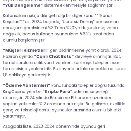
“Yük Dengeleme”
sistemi eklenmesiyle sağlanmıştır.
Kullanıcıların sıkça dile getirdiği bir diğer konu **“Bonus
Koşulları”**dır. 2024 başında, “Ücretsiz Dönüş” bonusunun
dönüşüm gereksinimi %30’dan %20’ye düşürülmüş ve bu
değişiklik, bonus kullanan oyuncuların %63’ü tarafından
olumlu karşılanmıştır.
“Müşteri Hizmetleri”
geri bildirimlerine yanıt olarak, 2024
Haziran ayında
“Canlı Chat Botu”
devreye alınmıştır. Bot,
temel sorulara anlık yanıt verirken, karmaşık talepler insan
temsilcisine yönlendirilir. Bu sayede ortalama bekleme süresi
1,8 dakikaya gerilemiştir.
“Ödeme Yöntemleri”
konusundaki talepler doğrultusunda,
KingCasino yeni bir
“Kripto Para”
ödeme seçeneği
eklemiştir. 2024 yılında Bitcoin ve Ethereum üzerinden
yapılan yatırımlar %12 oranında artmıştır. Bu gelişme, özellikle
genç ve teknoloji dostu oyuncular arasında olumlu bir etki
yaratmıştır.
Aşağıdaki liste, 2023‑2024 döneminde oyuncu geri