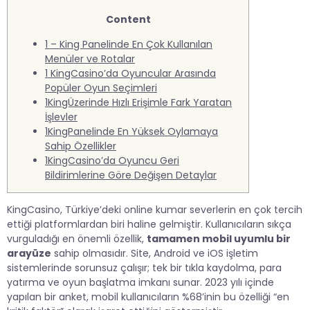
Content
1 – King Panelinde En Çok Kullanılan
Menüler ve Rotalar
1 KingCasino’da Oyuncular Arasında
Popüler Oyun Seçimleri
1KingÜzerinde Hızlı Erişimle Fark Yaratan
İşlevler
1KingPanelinde En Yüksek Oylamaya
Sahip Özellikler
1KingCasino’da Oyuncu Geri
Bildirimlerine Göre Değişen Detaylar
KingCasino, Türkiye’deki online kumar severlerin en çok tercih
ettiği platformlardan biri haline gelmiştir. Kullanıcıların sıkça
vurguladığı en önemli özellik,
tamamen mobil uyumlu bir
arayüze
sahip olmasıdır. Site, Android ve iOS işletim
sistemlerinde sorunsuz çalışır; tek bir tıkla kaydolma, para
yatırma ve oyun başlatma imkanı sunar. 2023 yılı içinde
yapılan bir anket, mobil kullanıcıların %68’inin bu özelliği “en