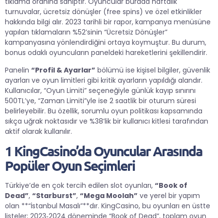
tıklama oranına sahiptir. Oyuncular burada haftalık
turnuvalar, ücretsiz dönüşler (free spins) ve özel etkinlikler
hakkında bilgi alır. 2023 tarihli bir rapor, kampanya menüsüne
yapılan tıklamaların %52’sinin “Ücretsiz Dönüşler”
kampanyasına yönlendirdiğini ortaya koymuştur. Bu durum,
bonus odaklı oyuncuların paneldeki hareketlerini şekillendirir.
Panelin
“Profil & Ayarlar”
bölümü ise kişisel bilgiler, güvenlik
ayarları ve oyun limitleri gibi kritik ayarların yapıldığı alandır.
Kullanıcılar, “Oyun Limiti” seçeneğiyle günlük kayıp sınırını
500TL’ye, “Zaman Limiti”yle ise 2 saatlik bir oturum süresi
belirleyebilir. Bu özellik, sorumlu oyun politikası kapsamında
sıkça uğrak noktasıdır ve %38’lik bir kullanıcı kitlesi tarafından
aktif olarak kullanılır.
1 KingCasino’da Oyuncular Arasında
Popüler Oyun Seçimleri
Türkiye’de en çok tercih edilen slot oyunları,
“Book of
Dead”
,
“Starburst”
,
“Mega Moolah”
ve yerel bir yapım
olan **“İstanbul Masalı”**dır. KingCasino, bu oyunları en üstte
listeler; 2023‑2024 döneminde “Book of Dead”, toplam oyun