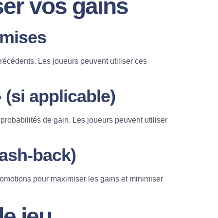
er vos gains
 mises
cédents. Les joueurs peuvent utiliser ces
 (si applicable)
probabilités de gain. Les joueurs peuvent utiliser
cash-back)
promotions pour maximiser les gains et minimiser
de jeu