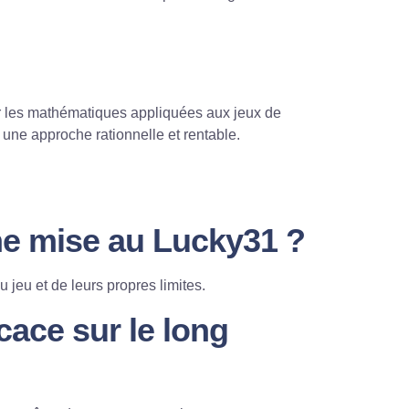
par les mathématiques appliquées aux jeux de
 une approche rationnelle et rentable.
ne mise au Lucky31 ?
 jeu et de leurs propres limites.
icace sur le long