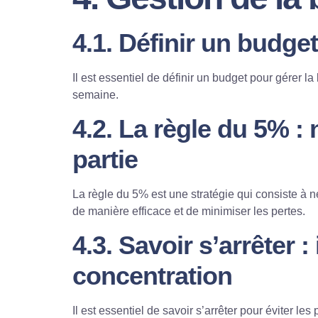
4.1. Définir un budg
Il est essentiel de définir un budget pour gérer 
semaine.
4.2. La règle du 5% :
partie
La règle du 5% est une stratégie qui consiste à n
de manière efficace et de minimiser les pertes.
4.3. Savoir s’arrêter 
concentration
Il est essentiel de savoir s’arrêter pour éviter le