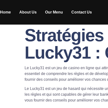
Home
About Us
Our Menu
Contact Us
Stratégies
Lucky31 :
Le Lucky31 est un jeu de casino en ligne qui attir
essentiel de comprendre les règles et de développ
fournir des conseils pour améliorer vos chances 
Le Lucky31 est un jeu de hasard qui nécessite u
les règles et qui sont capables de gérer leur ban
vous fournir des conseils pour améliorer vos ch