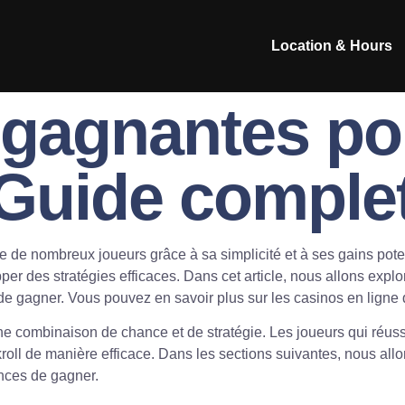
Location & Hours
 gagnantes pou
 Guide comple
e de nombreux joueurs grâce à sa simplicité et à ses gains poten
er des stratégies efficaces. Dans cet article, nous allons explo
de gagner. Vous pouvez en savoir plus sur les casinos en ligne 
ne combinaison de chance et de stratégie. Les joueurs qui réus
kroll de manière efficace. Dans les sections suivantes, nous all
ances de gagner.