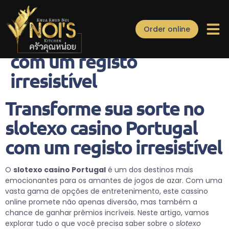
Transforme sua sorte no
Order online
slotexo casino Portugal
com um registo
irresistível
Transforme sua sorte no
slotexo casino Portugal
com um registo irresistível
O
slotexo casino Portugal
é um dos destinos mais
emocionantes para os amantes de jogos de azar. Com uma
vasta gama de opções de entretenimento, este cassino
online promete não apenas diversão, mas também a
chance de ganhar prêmios incríveis. Neste artigo, vamos
explorar tudo o que você precisa saber sobre o
slotexo