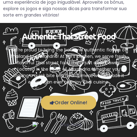
uma experiência de jogo inigualável. Aproveite os bônus,
explore os jogos e siga nossas dicas para transformar sua
sorte em grandes vitórias!
Authentic Thai Street Food
We’re proud to bring the bold and authentic flavors of
Thailand to Alexandria! At Noi’s Kitchen, we serve fresh,
flavorful Thai street food that’s just a click away.
📍 Located in the heart of Alexandria. Whether you’re
craving a quick bite or a hearty meal, we’ve made it
easier than ever to enjoy Thai cuisine.
Order Online!