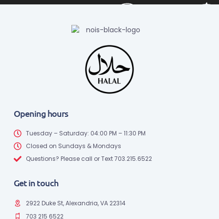
Opening hours
Tuesday – Saturday: 04:00 PM – 11:30 PM
Closed on Sundays & Mondays
Questions? Please call or Text 703.215.6522
Get in touch
2922 Duke St, Alexandria, VA 22314
703 215 6522