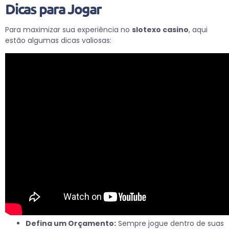
Dicas para Jogar
Para maximizar sua experiência no
slotexo casino
, aqui
estão algumas dicas valiosas:
Defina um Orçamento:
Sempre jogue dentro de suas