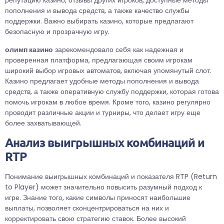
репутацию казино, отзывы других игроков, доступные методы
пополнения и вывода средств, а также качество службы
поддержки. Важно выбирать казино, которые предлагают
безопасную и прозрачную игру.
олимп казино
зарекомендовало себя как надежная и
проверенная платформа, предлагающая своим игрокам
широкий выбор игровых автоматов, включая упомянутый слот.
Казино предлагает удобные методы пополнения и вывода
средств, а также оперативную службу поддержки, которая готова
помочь игрокам в любое время. Кроме того, казино регулярно
проводит различные акции и турниры, что делает игру еще
более захватывающей.
Анализ выигрышных комбинаций и
RTP
Понимание выигрышных комбинаций и показателя RTP (Return
to Player) может значительно повысить разумный подход к
игре. Знание того, какие символы приносят наибольшие
выплаты, позволяет сконцентрироваться на них и
корректировать свою стратегию ставок. Более высокий