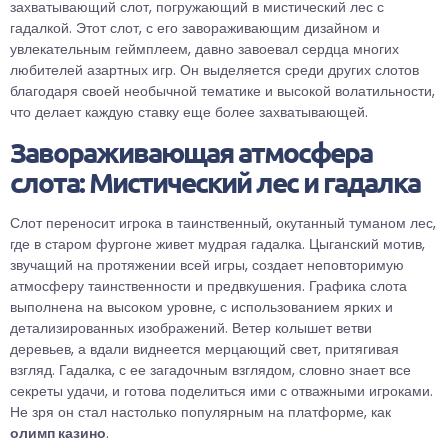
захватывающий слот, погружающий в мистический лес с
гадалкой. Этот слот, с его завораживающим дизайном и
увлекательным геймплеем, давно завоевал сердца многих
любителей азартных игр. Он выделяется среди других слотов
благодаря своей необычной тематике и высокой волатильности,
что делает каждую ставку еще более захватывающей.
Завораживающая атмосфера
слота: Мистический лес и гадалка
Слот переносит игрока в таинственный, окутанный туманом лес,
где в старом фургоне живет мудрая гадалка. Цыганский мотив,
звучащий на протяжении всей игры, создает неповторимую
атмосферу таинственности и предвкушения. Графика слота
выполнена на высоком уровне, с использованием ярких и
детализированных изображений. Ветер колышет ветви
деревьев, а вдали виднеется мерцающий свет, притягивая
взгляд. Гадалка, с ее загадочным взглядом, словно знает все
секреты удачи, и готова поделиться ими с отважными игроками.
Не зря он стал настолько популярным на платформе, как
олимп казино
.