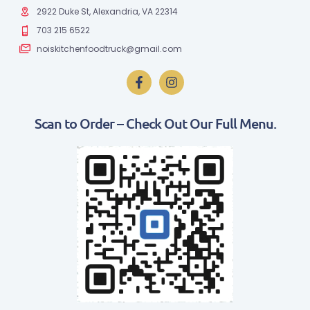
2922 Duke St, Alexandria, VA 22314
703 215 6522
noiskitchenfoodtruck@gmail.com
Scan to Order – Check Out Our Full Menu.