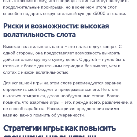
быть готовыми к тому, что в периоды затишья могут наступить
продолжительные проигрыши, но в конечном итоге слот
способен подарить сокрушительный куш до x5000 от ставки.
Риски и возможности: высокая
волатильность слота
Высокая волатильность слота – это палка о двух концах. С
одной стороны, она предоставляет возможность выиграть
действительно крупную сумму денег. С другой – нужно быть
готовым к более длительным периодам без выплат, чем в
слотах с низкой волатильностью.
Для успешной игры на этом слоте рекомендуется заранее
определить свой бюджет и придерживаться его. Не стоит
пытаться отыграться, делая необдуманные ставки. Важно
помнить, что азартные игры – это, прежде всего, развлечение, а
не способ заработка. Рассматривая предложения
олимп
казино
, важно помнить об умеренности.
Стратегии игры: как повысить
свои шансы на выигрыш