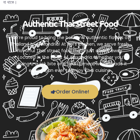
না থাকে।
Authentic Thai Street Food
We’re proud to bring the bold and authentic flavors of
Thailand to Alexandria! At Noi’s Kitchen, we serve fresh,
flavorful Thai street food that’s just a click away.
📍 Located in the heart of Alexandria. Whether you’re
craving a quick bite or a hearty meal, we’ve made it
easier than ever to enjoy Thai cuisine.
Order Online!