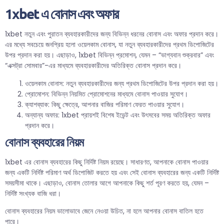
1xbet এ বোনাস এবং অফার
1xbet নতুন এবং পুরাতন ব্যবহারকারীদের জন্য বিভিন্ন ধরনের বোনাস এবং অফার প্রদান করে।
এর মধ্যে সবচেয়ে জনপ্রিয় হলো ওয়েলকাম বোনাস, যা নতুন ব্যবহারকারীদের প্রথম ডিপোজিটের
উপর প্রদান করা হয়। এছাড়াও, 1xbet বিভিন্ন প্রমোশন, যেমন – “ভাগ্যবান শুক্রবার” এবং
“এক্সট্রা সোমবার”-এর মাধ্যমে ব্যবহারকারীদের অতিরিক্ত বোনাস প্রদান করে।
ওয়েলকাম বোনাস: নতুন ব্যবহারকারীদের জন্য প্রথম ডিপোজিটের উপর প্রদান করা হয়।
প্রোমোশন: বিভিন্ন নিয়মিত প্রোমোশনের মাধ্যমে বোনাস পাওয়ার সুযোগ।
ক্যাশব্যাক: কিছু ক্ষেত্রে, আপনার বাজির পরিমাণ ফেরত পাওয়ার সুযোগ।
অন্যান্য অফার: 1xbet প্রায়শই বিশেষ ইভেন্ট এবং উৎসবের সময় অতিরিক্ত অফার
প্রদান করে।
বোনাস ব্যবহারের নিয়ম
1xbet এর বোনাস ব্যবহারের কিছু নির্দিষ্ট নিয়ম রয়েছে। সাধারণত, আপনাকে বোনাস পাওয়ার
জন্য একটি নির্দিষ্ট পরিমাণ অর্থ ডিপোজিট করতে হয় এবং সেই বোনাস ব্যবহারের জন্য একটি নির্দিষ্ট
সময়সীমা থাকে। এছাড়াও, বোনাস তোলার আগে আপনাকে কিছু শর্ত পূরণ করতে হয়, যেমন –
নির্দিষ্ট সংখ্যক বাজি ধরা।
বোনাস ব্যবহারের নিয়ম ভালোভাবে জেনে নেওয়া উচিত, না হলে আপনার বোনাস বাতিল হতে
পারে।