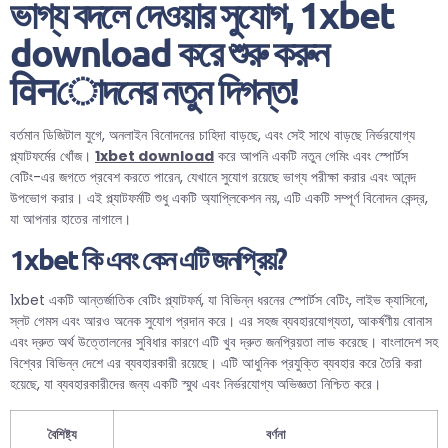
ভাগ্য বদলে দেওয়ার সুযোগ, 1xbet
download করে শুরু করুন
विनোদনের নতুন দিগন্ত!
বর্তমান ডিজিটাল যুগে, অনলাইন বিনোদনের চাহিদা বাড়ছে, এবং সেই সাথে বাড়ছে নির্ভরযোগ্য
প্ল্যাটফর্মের খোঁজ।
1xbet download
করে আপনি একটি নতুন গেমিং এবং স্পোর্টস
বেটিং-এর জগতে প্রবেশ করতে পারেন, যেখানে সুযোগ রয়েছে ভাগ্য পরীক্ষা করার এবং আনন্দ
উপভোগ করার। এই প্ল্যাটফর্মটি শুধু একটি অ্যাপ্লিকেশন নয়, এটি একটি সম্পূর্ণ বিনোদন কেন্দ্র,
যা আপনার হাতের নাগালে।
1xbet কি এবং কেন এটি জনপ্রিয়?
1xbet একটি আন্তর্জাতিক বেটিং প্ল্যাটফর্ম, যা বিভিন্ন ধরনের স্পোর্টস বেটিং, লাইভ ক্যাসিনো,
স্লট গেমস এবং আরও অনেক সুযোগ প্রদান করে। এর সহজ ব্যবহারযোগ্যতা, আকর্ষণীয় বোনাস
এবং দ্রুত অর্থ উত্তোলনের সুবিধার কারণে এটি খুব দ্রুত জনপ্রিয়তা লাভ করেছে। বাংলাদেশ সহ
বিশ্বের বিভিন্ন দেশে এর ব্যবহারকারী রয়েছে। এটি আধুনিক প্রযুক্তি ব্যবহার করে তৈরি করা
হয়েছে, যা ব্যবহারকারীদের জন্য একটি স্মুথ এবং নির্ভরযোগ্য অভিজ্ঞতা নিশ্চিত করে।
বৈশিষ্ট্য
বর্ণনা