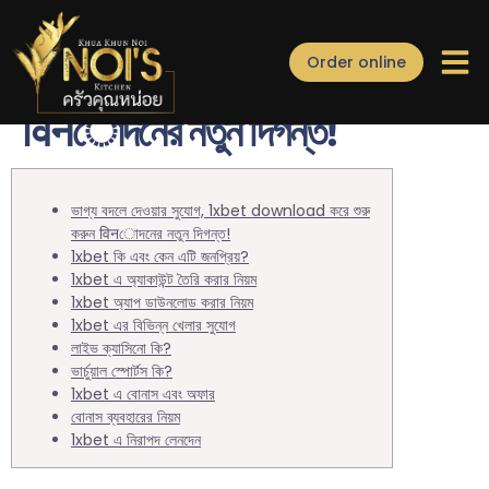
ভাগ্য বদলে দেওয়ার সুযোগ, 1xbet
Order online
download করে শুরু করুন
Catering/Event
विनোদনের নতুন দিগন্ত!
ভাগ্য বদলে দেওয়ার সুযোগ, 1xbet download করে শুরু
করুন विनোদনের নতুন দিগন্ত!
1xbet কি এবং কেন এটি জনপ্রিয়?
1xbet এ অ্যাকাউন্ট তৈরি করার নিয়ম
1xbet অ্যাপ ডাউনলোড করার নিয়ম
1xbet এর বিভিন্ন খেলার সুযোগ
লাইভ ক্যাসিনো কি?
ভার্চুয়াল স্পোর্টস কি?
1xbet এ বোনাস এবং অফার
বোনাস ব্যবহারের নিয়ম
1xbet এ নিরাপদ লেনদেন