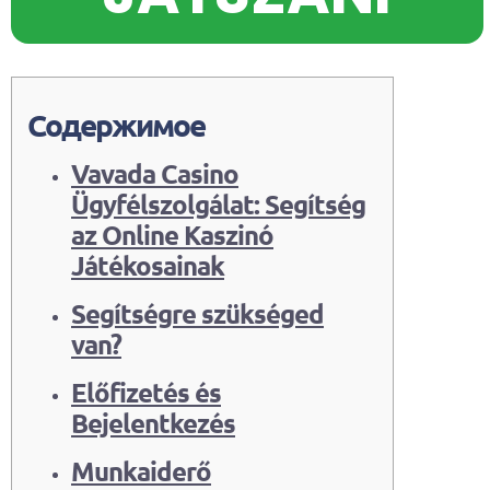
Содержимое
Vavada Casino
Ügyfélszolgálat: Segítség
az Online Kaszinó
Játékosainak
Segítségre szükséged
van?
Előfizetés és
Bejelentkezés
Munkaiderő