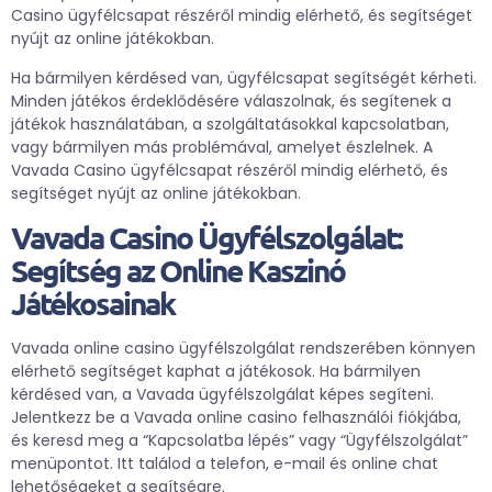
Casino ügyfélcsapat részéről mindig elérhető, és segítséget
nyújt az online játékokban.
Ha bármilyen kérdésed van, ügyfélcsapat segítségét kérheti.
Minden játékos érdeklődésére válaszolnak, és segítenek a
játékok használatában, a szolgáltatásokkal kapcsolatban,
vagy bármilyen más problémával, amelyet észlelnek. A
Vavada Casino ügyfélcsapat részéről mindig elérhető, és
segítséget nyújt az online játékokban.
Vavada Casino Ügyfélszolgálat:
Segítség az Online Kaszinó
Játékosainak
Vavada online casino ügyfélszolgálat rendszerében könnyen
elérhető segítséget kaphat a játékosok. Ha bármilyen
kérdésed van, a Vavada ügyfélszolgálat képes segíteni.
Jelentkezz be a Vavada online casino felhasználói fiókjába,
és keresd meg a “Kapcsolatba lépés” vagy “Ügyfélszolgálat”
menüpontot. Itt találod a telefon, e-mail és online chat
lehetőségeket a segítségre.