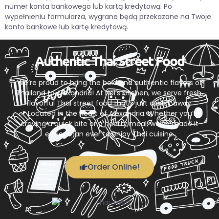
numer konta bankowego lub kartą kredytową. Po
wypełnieniu formularza, wygrane będą przekazane na Twoje
konto bankowe lub kartę kredytową.
Authentic Thai Street Food
We’re proud to bring the bold and authentic flavors of
Thailand to Alexandria! At Noi’s Kitchen, we serve fresh,
flavorful Thai street food that’s just a click away.
📍 Located in the heart of Alexandria. Whether you’re
craving a quick bite or a hearty meal, we’ve made it
easier than ever to enjoy Thai cuisine.
Order Online!