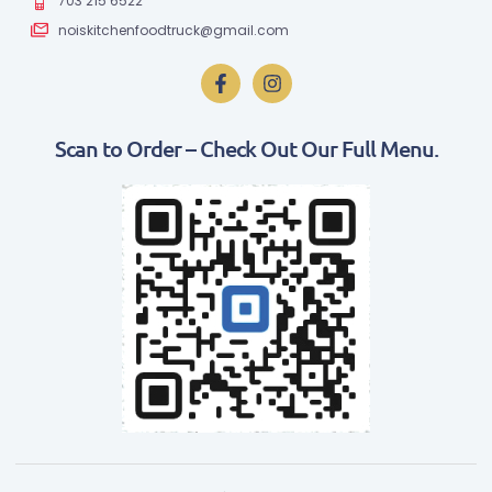
703 215 6522
noiskitchenfoodtruck@gmail.com
Scan to Order – Check Out Our Full Menu.