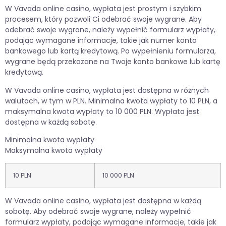
W Vavada online casino, wypłata jest prostym i szybkim
procesem, który pozwoli Ci odebrać swoje wygrane. Aby
odebrać swoje wygrane, należy wypełnić formularz wypłaty,
podając wymagane informacje, takie jak numer konta
bankowego lub kartą kredytową. Po wypełnieniu formularza,
wygrane będą przekazane na Twoje konto bankowe lub kartę
kredytową.
W Vavada online casino, wypłata jest dostępna w różnych
walutach, w tym w PLN. Minimalna kwota wypłaty to 10 PLN, a
maksymalna kwota wypłaty to 10 000 PLN. Wypłata jest
dostępna w każdą sobotę.
Minimalna kwota wypłaty
Maksymalna kwota wypłaty
10 PLN
10 000 PLN
W Vavada online casino, wypłata jest dostępna w każdą
sobotę. Aby odebrać swoje wygrane, należy wypełnić
formularz wypłaty, podając wymagane informacje, takie jak