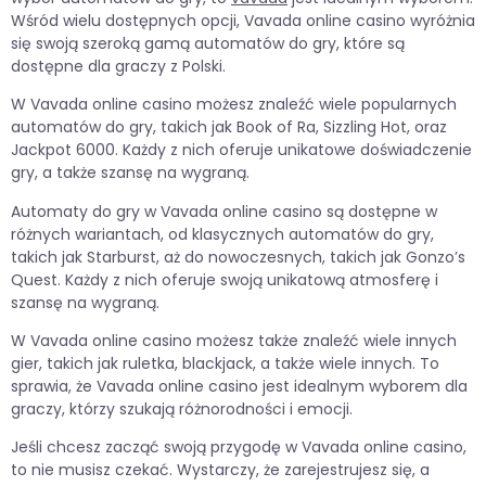
Wśród wielu dostępnych opcji, Vavada online casino wyróżnia
się swoją szeroką gamą automatów do gry, które są
dostępne dla graczy z Polski.
W Vavada online casino możesz znaleźć wiele popularnych
automatów do gry, takich jak Book of Ra, Sizzling Hot, oraz
Jackpot 6000. Każdy z nich oferuje unikatowe doświadczenie
gry, a także szansę na wygraną.
Automaty do gry w Vavada online casino są dostępne w
różnych wariantach, od klasycznych automatów do gry,
takich jak Starburst, aż do nowoczesnych, takich jak Gonzo’s
Quest. Każdy z nich oferuje swoją unikatową atmosferę i
szansę na wygraną.
W Vavada online casino możesz także znaleźć wiele innych
gier, takich jak ruletka, blackjack, a także wiele innych. To
sprawia, że Vavada online casino jest idealnym wyborem dla
graczy, którzy szukają różnorodności i emocji.
Jeśli chcesz zacząć swoją przygodę w Vavada online casino,
to nie musisz czekać. Wystarczy, że zarejestrujesz się, a