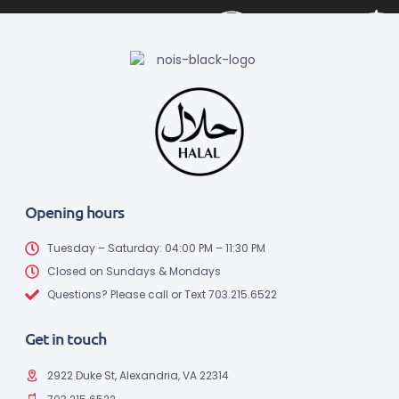
Opening hours
Tuesday – Saturday: 04:00 PM – 11:30 PM
Closed on Sundays & Mondays
Questions? Please call or Text 703.215.6522
Get in touch
2922 Duke St, Alexandria, VA 22314