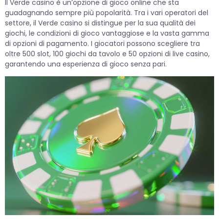
Il Verde casino è un’opzione di gioco online che sta
guadagnando sempre più popolarità. Tra i vari operatori del
settore, il Verde casino si distingue per la sua qualità dei
giochi, le condizioni di gioco vantaggiose e la vasta gamma
di opzioni di pagamento. I giocatori possono scegliere tra
oltre 500 slot, 100 giochi da tavolo e 50 opzioni di live casino,
garantendo una esperienza di gioco senza pari.