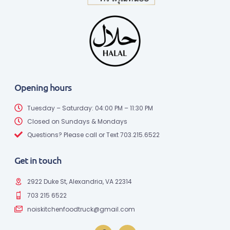
Opening hours
Tuesday – Saturday: 04:00 PM – 11:30 PM
Closed on Sundays & Mondays
Questions? Please call or Text 703.215.6522
Get in touch
2922 Duke St, Alexandria, VA 22314
703 215 6522
noiskitchenfoodtruck@gmail.com