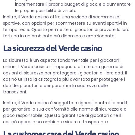
incrementare il proprio budget di gioco e a aumentare
le proprie possibilità di vincita.
Inoltre, il Verde casino offre una sezione di scommesse
sportive, con opzioni per scommettere su eventi sportivi in
tempo reale. Questo permette ai giocatori di provare la loro
fortuna in un ambiente più dinamico e emozionante.
La sicurezza del Verde casino
La sicurezza è un aspetto fondamentale per i giocatori
online. Il Verde casino si impegna a offrire una gamma di
opzioni di sicurezza per proteggere i giocatori e i loro dati. Il
casinò utilizza la crittografa più avanzata per proteggere i
dati dei giocatori e per garantire la sicurezza delle
transazioni.
Inoltre, il Verde casino è soggetto a rigorosi controlli e audit
per garantire la sua conformità alle norme di sicurezza e di
gioco responsabile. Questo garantisce ai giocatori che il
casinò opera in un ambiente sicuro e trasparente.
La customer care del Verde casino