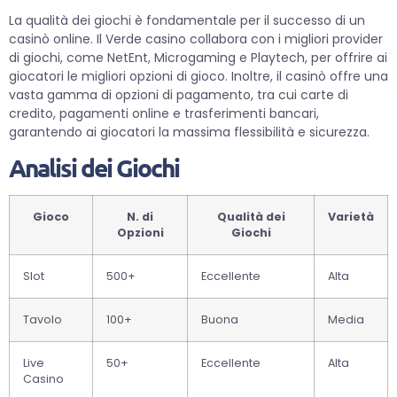
La qualità dei giochi è fondamentale per il successo di un
casinò online. Il Verde casino collabora con i migliori provider
di giochi, come NetEnt, Microgaming e Playtech, per offrire ai
giocatori le migliori opzioni di gioco. Inoltre, il casinò offre una
vasta gamma di opzioni di pagamento, tra cui carte di
credito, pagamenti online e trasferimenti bancari,
garantendo ai giocatori la massima flessibilità e sicurezza.
Analisi dei Giochi
Gioco
N. di
Qualità dei
Varietà
Opzioni
Giochi
Slot
500+
Eccellente
Alta
Tavolo
100+
Buona
Media
Live
50+
Eccellente
Alta
Casino