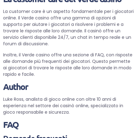
La customer care è un aspetto fondamentale per i giocatori
online. Il Verde casino offre una gamma di opzioni di
supporto per aiutare i giocatori a risolvere i problemi e a
trovare le risposte alle loro domande. Il casinò offre un
servizio clienti disponibile 24/7, un chat in tempo reale e un
forum di discussione.
Inoltre, il Verde casino offre una sezione di FAQ, con risposte
alle domande più frequenti dei giocatori. Questo permette
ai giocatori di trovare le risposte alle loro domande in modo
rapido e facile.
Author
Luke Ross, analista di gioco online con oltre 10 anni di
esperienza nel settore dei casinò online, specializzato in
gioco responsabile e sicurezza.
FAQ