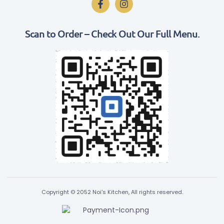
Scan to Order – Check Out Our Full Menu.
Copyright © 2052 Noi's Kitchen, All rights reserved.