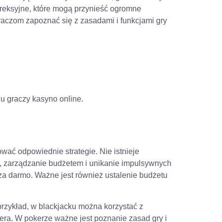
greksyjne, które mogą przynieść ogromne
raczom zapoznać się z zasadami i funkcjami gry
u graczy kasyno online.
wać odpowiednie strategie. Nie istnieje
, zarządzanie budżetem i unikanie impulsywnych
 za darmo. Ważne jest również ustalenie budżetu
rzykład, w blackjacku można korzystać z
iera. W pokerze ważne jest poznanie zasad gry i