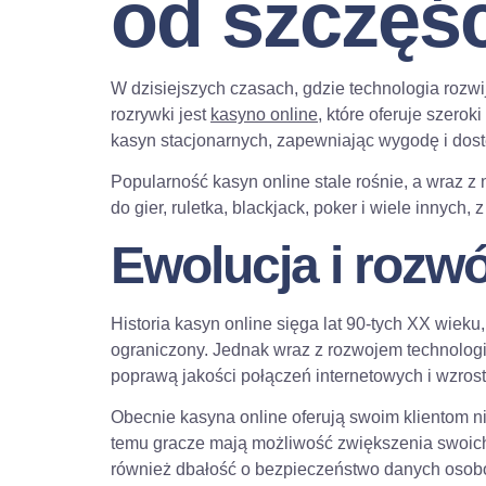
od szczęśc
W dzisiejszych czasach, gdzie technologia rozwi
rozrywki jest
kasyno online
, które oferuje szero
kasyn stacjonarnych, zapewniając wygodę i dos
Popularność kasyn online stale rośnie, a wraz z 
do gier, ruletka, blackjack, poker i wiele innych
Ewolucja i rozwó
Historia kasyn online sięga lat 90-tych XX wieku
ograniczony. Jednak wraz z rozwojem technologii
poprawą jakości połączeń internetowych i wzrost
Obecnie kasyna online oferują swoim klientom nie
temu gracze mają możliwość zwiększenia swoich
również dbałość o bezpieczeństwo danych osob