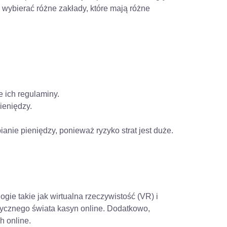
a wybierać różne zakłady, które mają różne
 ich regulaminy.
pieniędzy.
anie pieniędzy, ponieważ ryzyko strat jest duże.
gie takie jak wirtualna rzeczywistość (VR) i
stycznego świata kasyn online. Dodatkowo,
h online.