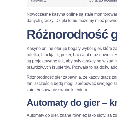
Kasyno Z
Curacao eGami
Nowoczesne kasyna online są stale monitorowane
danych graczy. Dzięki temu możemy mieć pewność,
Różnorodność gi
Kasyno online oferuje bogaty wybór gier, które 
ruletka, blackjack, poker, baccarat oraz nowocz
są projektowane tak, aby były atrakcyjne wizual
prawdziwych krupierów. Pozwala to na doświadc
Różnorodność gier zapewnia, że każdy gracz znaj
fani szczęścia będą mogli spróbować swojego sz
zainteresowanie swoim klientom.
Automaty do gier – k
Automaty do gier, znane również jako sloty, są z