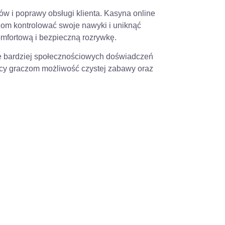
ów i poprawy obsługi klienta. Kasyna online
zom kontrolować swoje nawyki i uniknąć
omfortową i bezpieczną rozrywkę.
ie bardziej społecznościowych doświadczeń
jący graczom możliwość czystej zabawy oraz