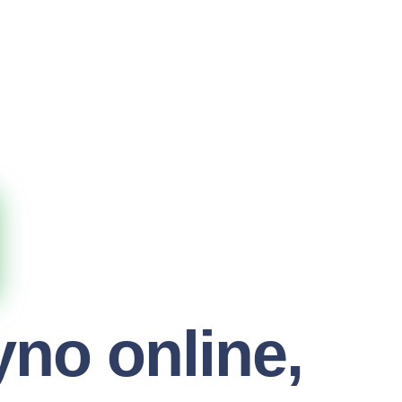
no online,