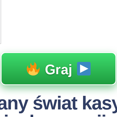
Graj
ny świat kasy