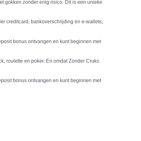
t gokken zonder enig risico. Dit is een unieke
r creditcard, bankoverschrijding en e-wallets,
 deposit bonus ontvangen en kunt beginnen met
ack, roulette en poker. En omdat Zonder Cruks
 deposit bonus ontvangen en kunt beginnen met