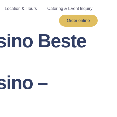
Location & Hours
Catering & Event Inquiry
Order online
sino Beste
sino –