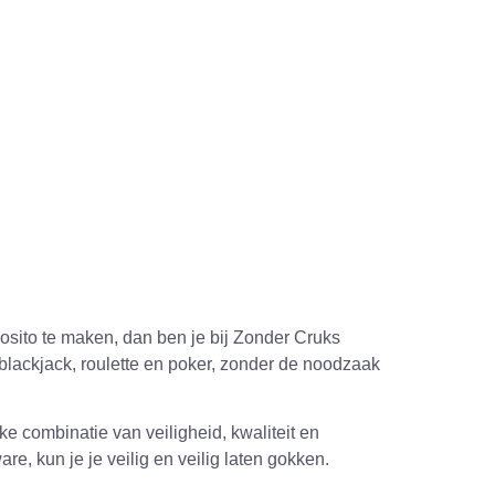
osito te maken, dan ben je bij Zonder Cruks
 blackjack, roulette en poker, zonder de noodzaak
 combinatie van veiligheid, kwaliteit en
e, kun je je veilig en veilig laten gokken.