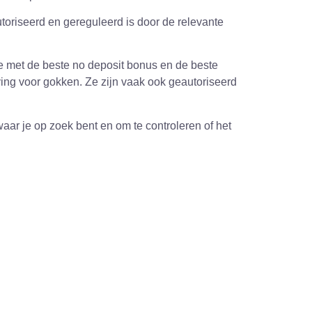
toriseerd en gereguleerd is door de relevante
ie met de beste no deposit bonus en de beste
ing voor gokken. Ze zijn vaak ook geautoriseerd
 waar je op zoek bent en om te controleren of het